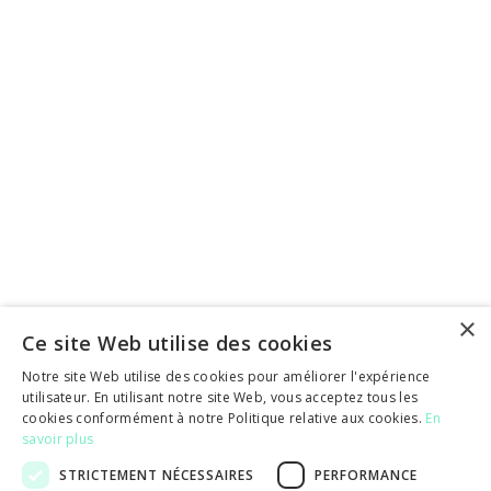
17/5/2023
Création d'une micro entreprise : les étapes
×
clés
Ce site Web utilise des cookies
Apprenez tout ce qu’il y a à savoir sur la création d’une
Notre site Web utilise des cookies pour améliorer l'expérience
micro-entreprise : Déclaration d’activité INPI, espace
utilisateur. En utilisant notre site Web, vous acceptez tous les
personnel Urssaf, documents justificatifs, etc.
cookies conformément à notre Politique relative aux cookies.
En
savoir plus
STRICTEMENT NÉCESSAIRES
PERFORMANCE
Marie-Virginie