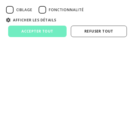
CIBLAGE
FONCTIONNALITÉ
Previous
Suivant
AFFICHER LES DÉTAILS
ACCEPTER TOUT
REFUSER TOUT
Matrisk Direct, votre courtier d'assurance
professionnelle en ligne adapté aux freelances, aux
entrepreneurs et aux start up qui facilite la
souscription et la gestion de vos contrats.