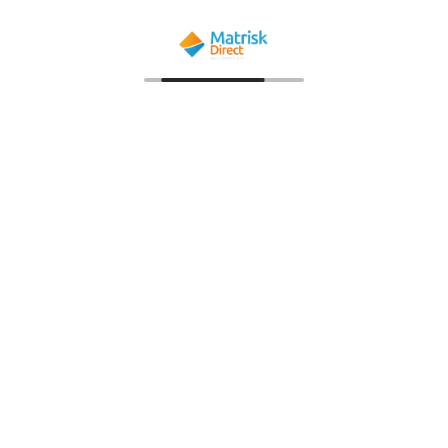
17/11/2023
Comment créer un plan santé efficace avec
votre mutuelle ?
Apprenez à créer votre plan santé de mutuelle :
fonctionnement et avantages, guide étape par étape
pour une implémentation efficace.