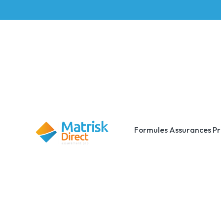
Formules Assurances P