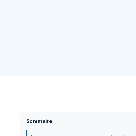
(Mis à jour le
26/11/2025
)
Sommaire