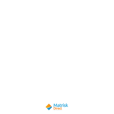
Freelance : quel statut choisir
?
Opter pour la micro-entreprise ou
auto-entreprise
Devenir
auto-entrepreneur
ou
micro-
entrepreneur
n’est pas bien compliqué. Il suffit
d’être une personne physique créant son entreprise
et qui souhaite exercer une activité à titre principal
ou secondaire. Vous pouvez également cumuler
votre statut d’auto-entrepreneur avec un statut de
salarié. Un super atout et idéal pour démarrer.
Mais outre le fait que pour créer votre micro-