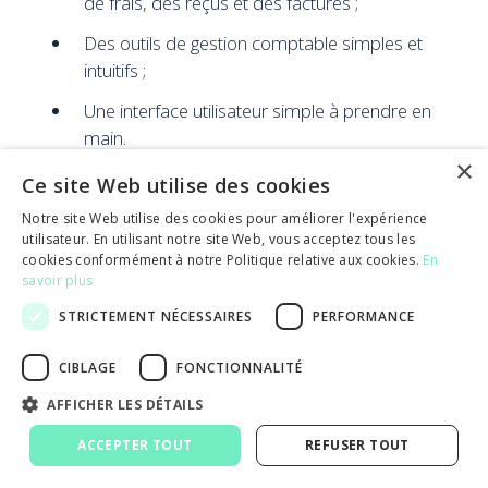
de frais, des reçus et des factures ;
Des outils de gestion comptable simples et
intuitifs ;
Une interface utilisateur simple à prendre en
main.
×
Ce site Web utilise des cookies
Monabanq Pro
Notre site Web utilise des cookies pour améliorer l'expérience
utilisateur. En utilisant notre site Web, vous acceptez tous les
Avant réservée aux particuliers, cette banque en
cookies conformément à notre Politique relative aux cookies.
En
ligne a depuis développé une offre pour les auto-
savoir plus
entrepreneurs. Le tarif évolue entre 9 et 18 euros
STRICTEMENT NÉCESSAIRES
PERFORMANCE
par mois selon le niveau de carte Visa et le plafond
d’autorisation de découvert souhaités.
CIBLAGE
FONCTIONNALITÉ
De plus, Monabanq preste des services encore peu
AFFICHER LES DÉTAILS
répandus parmi les banques en ligne comme le
ACCEPTER TOUT
REFUSER TOUT
coaching personnalisé
(et inclus dans l’offre de
base) ou la possibilité de déposer chèques et